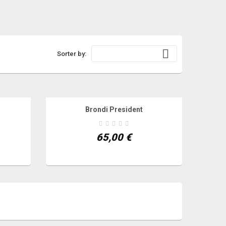

Sorter by:
Brondi President
DI
AGGIUNGI AL CARRELLO
VEDI
65,00 €