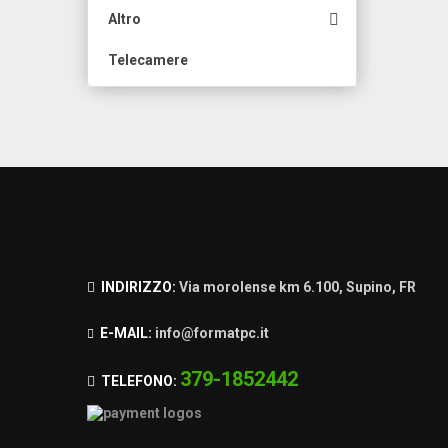

Altro
Telecamere
INDIRIZZO:
Via morolense km 6.100, Supino, FR
E-MAIL:
info@formatpc.it
379-1852442
TELEFONO: