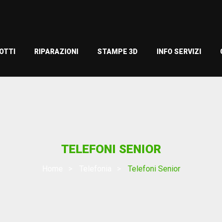
OTTI
RIPARAZIONI
STAMPE 3D
INFO SERVIZI
TELEFONI SENIOR
Home
Telefonia
Telefoni Senior