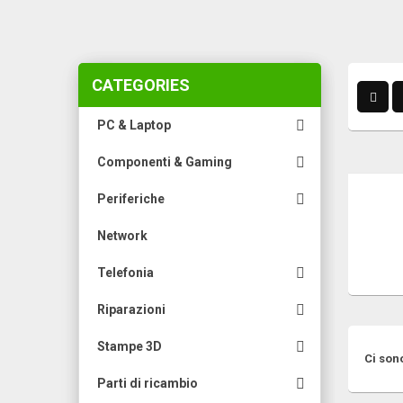
CATEGORIES

PC & Laptop

Componenti & Gaming
AGGIUN

Periferiche
Network

Telefonia

Riparazioni

Stampe 3D
Ci sono

Parti di ricambio