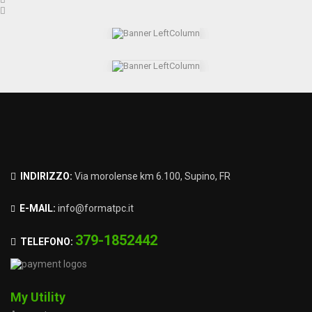
INDIRIZZO:
Via morolense km 6.100, Supino, FR
E-MAIL:
info@formatpc.it
379-1852442
TELEFONO:
My Utility