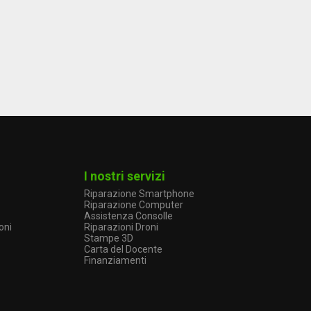
I nostri servizi
Riparazione Smartphone
Riparazione Computer
Assistenza Consolle
oni
Riparazioni Droni
Stampe 3D
Carta del Docente
Finanziamenti