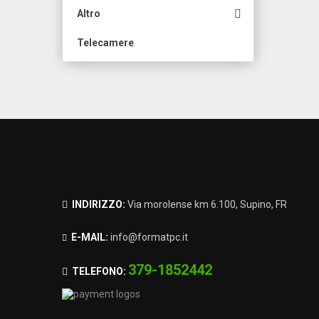

Altro
Telecamere
INDIRIZZO:
Via morolense km 6.100, Supino, FR
E-MAIL:
info@formatpc.it
379-1852442
TELEFONO: